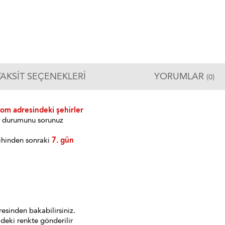
TAKSIT SEÇENEKLERI
YORUMLAR
(0)
com adresindeki şehirler
im durumunu sorunuz
ihinden sonraki
7. gün
esinden bakabilirsiniz.
deki renkte gönderilir