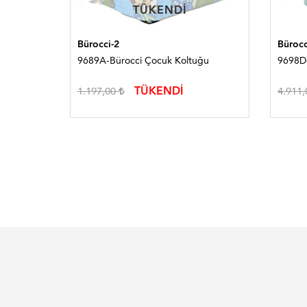
TÜKENDI
TÜKENDI
Bürocci-2
Bürocc
9689A-Bürocci Çocuk Koltuğu
9698D-
TÜKENDİ
1.197,00
4.911