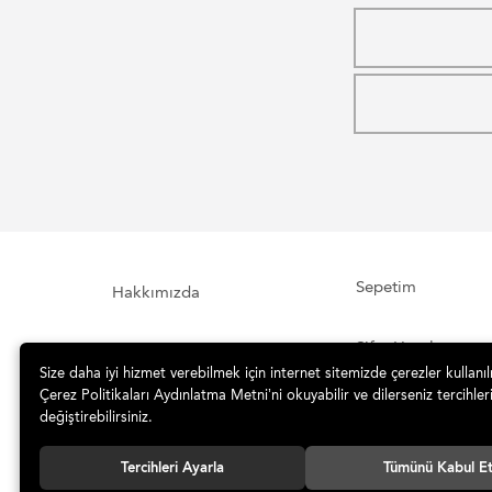
Sepetim
Hakkımızda
Şifre Hatırlatma
İletişim Formu
Size daha iyi hizmet verebilmek için internet sitemizde çerezler kullanı
Çerez Politikaları Aydınlatma Metni’ni okuyabilir ve dilerseniz tercihleri
İade ve Teslimat
Sipariş Takibi
değiştirebilirsiniz.
Tercihleri Ayarla
Tümünü Kabul E