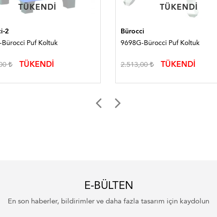
TÜKENDI
TÜKENDI
TÜKENDI
TÜKENDI
i-2
Bürocci
Bürocci Puf Koltuk
9698G-Bürocci Puf Koltuk
TÜKENDİ
TÜKENDİ
,00
2.513,00
E-BÜLTEN
En son haberler, bildirimler ve daha fazla tasarım için kaydolun