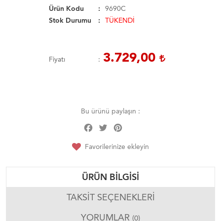
Ürün Kodu
9690C
Stok Durumu
TÜKENDİ
3.729,00
Fiyatı
Bu ürünü paylaşın :
Facebook
Twitter
Pinterest
Share
Favorilerinize ekleyin
ÜRÜN BILGISI
TAKSIT SEÇENEKLERI
YORUMLAR
(0)