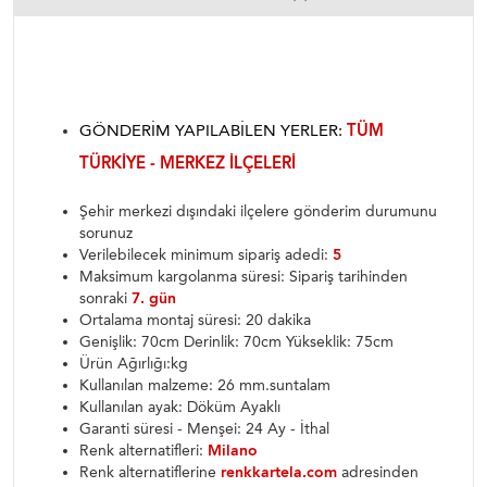
GÖNDERIM YAPILABILEN YERLER:
TÜM
TÜRKIYE - MERKEZ ILÇELERI
Şehir merkezi dışındaki ilçelere gönderim durumunu
sorunuz
Verilebilecek minimum sipariş adedi:
5
Maksimum kargolanma süresi: Sipariş tarihinden
sonraki
7. gün
Ortalama montaj süresi: 20 dakika
Genişlik: 70cm Derinlik: 70cm Yükseklik: 75cm
Ürün Ağırlığı:kg
Kullanılan malzeme: 26 mm.suntalam
Kullanılan ayak: Döküm Ayaklı
Garanti süresi - Menşei: 24 Ay - İthal
Renk alternatifleri:
Milano
Renk alternatiflerine
renkkartela.com
adresinden