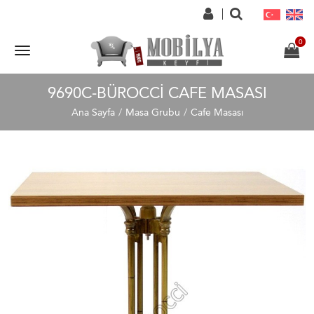
9690C-BÜROCCI CAFE MASASI
Ana Sayfa
Masa Grubu
Cafe Masası