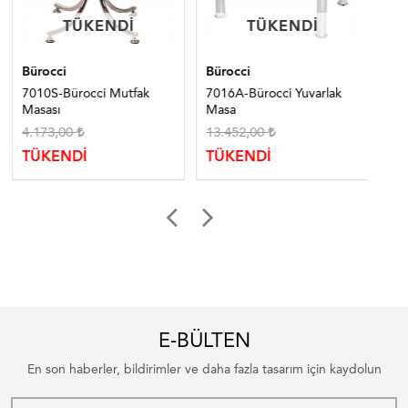
TÜKENDI
TÜKENDI
TÜKENDI
TÜKENDI
Bürocci
Bürocci
Bür
7010S-Bürocci Mutfak
7016A-Bürocci Yuvarlak
70
Masası
Masa
4.173,00
13.452,00
14
TÜKENDİ
TÜKENDİ
TÜ
E-BÜLTEN
En son haberler, bildirimler ve daha fazla tasarım için kaydolun