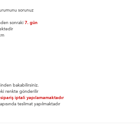
 durumunu sorunuz
inden sonraki
7. gün
ektedir
9cm
nden bakabilirsiniz.
ki renkte gönderilir
 sipariş iptali yapılamamaktadır
apısında teslimat yapılmaktadır