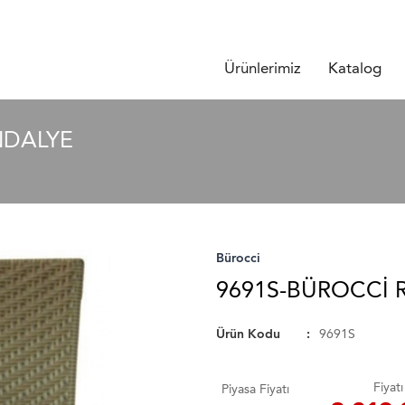
Ürünlerimiz
Katalog
NDALYE
Bürocci
9691S-BÜROCCI 
Ürün Kodu
9691S
Fiyatı
Piyasa Fiyatı