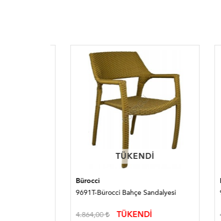
TÜKENDI
TÜKENDI
Bürocci
Bürocc
alye
9691T-Bürocci Bahçe Sandalyesi
9694P-
TÜKENDİ
4.864,00
4.393