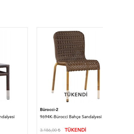
TÜKENDI
TÜKENDI
Bürocci-2
Bürocci
si
9694K-Bürocci Bahçe Sandalyesi
9694T-Bür
TÜKENDİ
3.186,00
3.917,00