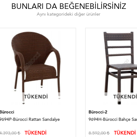
BUNLARI DA BEĞENEBILIRSINIZ
Aynı kategorideki diğer ürünler
TÜKENDI
TÜKENDI
TÜKENDI
TÜKENDI
i
Bürocci-2
Bürocci Rattan Sandalye
9694H-Bürocci Bahçe Sandalye
TÜKENDİ
TÜKENDİ
,00
8.592,00