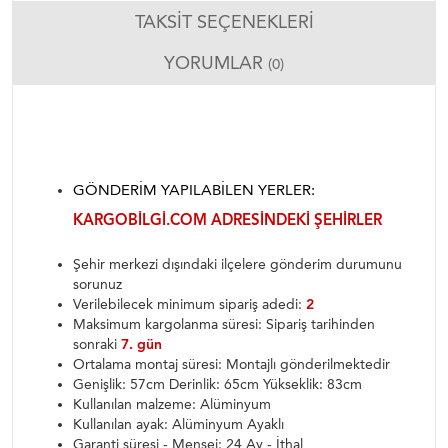
TAKSIT SEÇENEKLERI
YORUMLAR
(0)
GÖNDERIM YAPILABILEN YERLER:
KARGOBILGI.COM ADRESINDEKI ŞEHIRLER
Şehir merkezi dışındaki ilçelere gönderim durumunu
sorunuz
Verilebilecek minimum sipariş adedi:
2
Maksimum kargolanma süresi: Sipariş tarihinden
sonraki
7. gün
Ortalama montaj süresi: Montajlı gönderilmektedir
Genişlik: 57cm Derinlik: 65cm Yükseklik: 83cm
Kullanılan malzeme: Alüminyum
Kullanılan ayak: Alüminyum Ayaklı
Garanti süresi - Menşei: 24 Ay - İthal