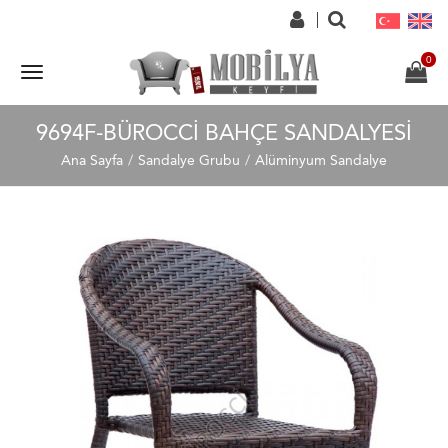
9694F-BÜROCCI BAHÇE SANDALYESI
Ana Sayfa
Sandalye Grubu
Alüminyum Sandalye