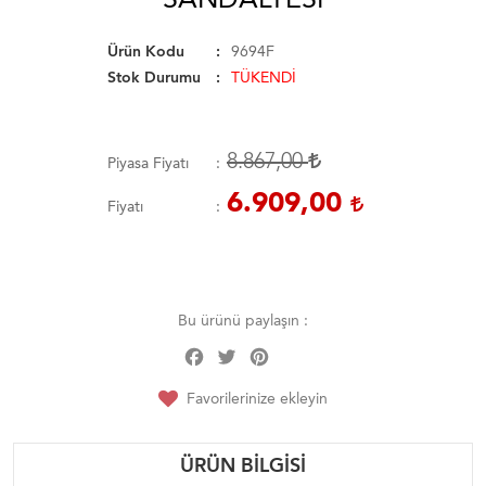
Ürün Kodu
9694F
Stok Durumu
TÜKENDİ
8.867,00
Piyasa Fiyatı
6.909,00
Fiyatı
Bu ürünü paylaşın :
Facebook
Twitter
Pinterest
Share
Favorilerinize ekleyin
ÜRÜN BILGISI