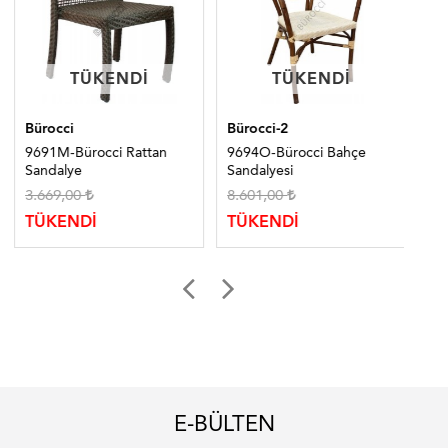
TÜKENDI
TÜKENDI
TÜKENDI
TÜKENDI
Bürocci
Bürocci-2
Bür
9691M-Bürocci Rattan
9694O-Bürocci Bahçe
969
Sandalye
Sandalyesi
San
3.669,00
8.601,00
5.
TÜKENDİ
TÜKENDİ
TÜ
E-BÜLTEN