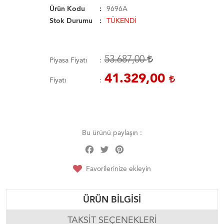
Ürün Kodu
9696A
Stok Durumu
TÜKENDİ
53.687,00
Piyasa Fiyatı
41.329,00
Fiyatı
Bu ürünü paylaşın :
Facebook
Twitter
Pinterest
Share
Favorilerinize ekleyin
ÜRÜN BILGISI
TAKSIT SEÇENEKLERI