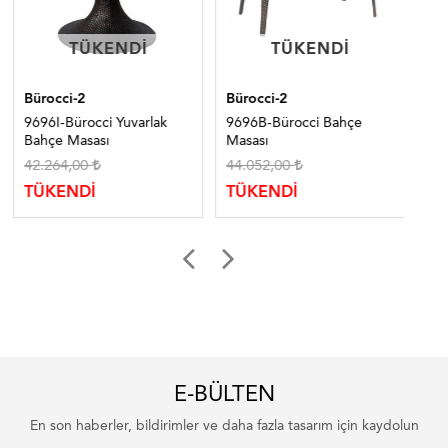
TÜKENDI
TÜKENDI
TÜKENDI
TÜKENDI
Bürocci-2
Bürocci-2
Bür
9696I-Bürocci Yuvarlak
9696B-Bürocci Bahçe
96
Bahçe Masası
Masası
Mas
42.264,00
44.052,00
37
TÜKENDİ
TÜKENDİ
TÜ
E-BÜLTEN
En son haberler, bildirimler ve daha fazla tasarım için kaydolun