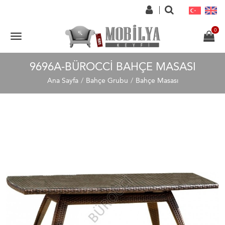
9696A-BÜROCCI BAHÇE MASASI
Ana Sayfa
Bahçe Grubu
Bahçe Masası