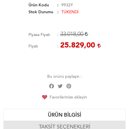
Ürün Kodu
9932Y
Stok Durumu
TÜKENDİ
33.018,00
Piyasa Fiyatı
25.829,00
Fiyatı
Bu ürünü paylaşın :
Facebook
Twitter
Pinterest
Share
Favorilerinize ekleyin
ÜRÜN BILGISI
TAKSIT SEÇENEKLERI