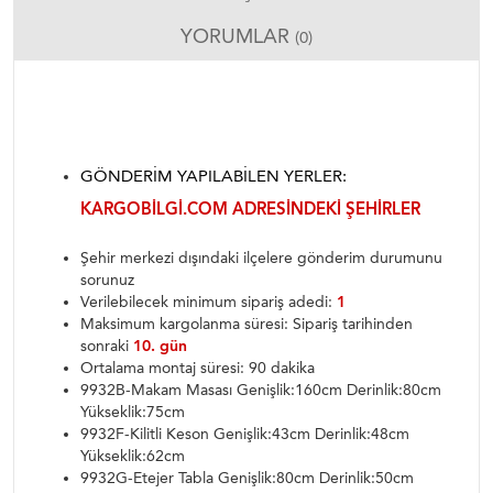
YORUMLAR
(0)
GÖNDERIM YAPILABILEN YERLER:
KARGOBILGI.COM ADRESINDEKI ŞEHIRLER
Şehir merkezi dışındaki ilçelere gönderim durumunu
sorunuz
Verilebilecek minimum sipariş adedi:
1
Maksimum kargolanma süresi: Sipariş tarihinden
sonraki
10. gün
Ortalama montaj süresi: 90 dakika
9932B-Makam Masası Genişlik:160cm Derinlik:80cm
Yükseklik:75cm
9932F-Kilitli Keson Genişlik:43cm Derinlik:48cm
Yükseklik:62cm
9932G-Etejer Tabla Genişlik:80cm Derinlik:50cm