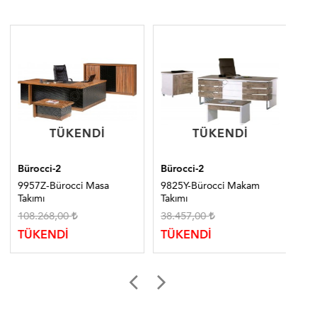
TÜKENDI
TÜKENDI
TÜKENDI
TÜKENDI
Bürocci-2
Bürocci-2
Bür
9957Z-Bürocci Masa
9825Y-Bürocci Makam
99
Takımı
Takımı
Tak
108.268,00
38.457,00
36
TÜKENDİ
TÜKENDİ
TÜ