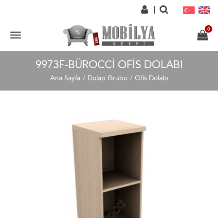
9973F-BÜROCCI OFIS DOLABI
Ana Sayfa
Dolap Grubu
Ofis Dolabı