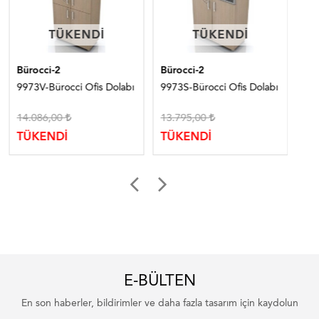
TÜKENDI
TÜKENDI
TÜKENDI
TÜKENDI
Bürocci-2
Bürocci-2
Bür
9973V-Bürocci Ofis Dolabı
9973S-Bürocci Ofis Dolabı
997
14.086,00
13.795,00
5.
TÜKENDİ
TÜKENDİ
TÜ
E-BÜLTEN
En son haberler, bildirimler ve daha fazla tasarım için kaydolun