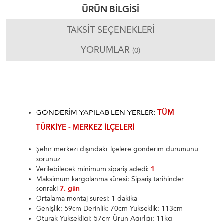
ÜRÜN BILGISI
TAKSIT SEÇENEKLERI
YORUMLAR
(0)
GÖNDERIM YAPILABILEN YERLER:
TÜM
TÜRKIYE - MERKEZ ILÇELERI
Şehir merkezi dışındaki ilçelere gönderim durumunu
sorunuz
Verilebilecek minimum sipariş adedi:
1
Maksimum kargolanma süresi: Sipariş tarihinden
sonraki
7. gün
Ortalama montaj süresi: 1 dakika
Genişlik: 59cm Derinlik: 70cm Yükseklik: 113cm
Oturak Yüksekliği: 57cm Ürün Ağırlığı: 11kg