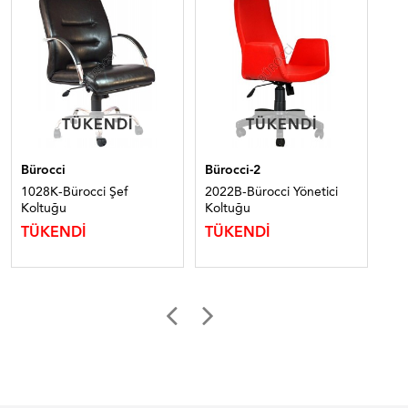
TÜKENDI
TÜKENDI
TÜKENDI
TÜKENDI
Bürocci
Bürocci-2
Bür
1028K-Bürocci Şef
2022B-Bürocci Yönetici
10
Koltuğu
Koltuğu
Ko
12
TÜKENDİ
TÜKENDİ
TÜ