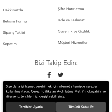
Şifre Hatırlatma
Hakkımızda
İade ve Teslimat
İletişim Formu
Güvenlik ve Gizlilik
Sipariş Takibi
Müşteri Hizmetleri
Sepetim
Bizi Takip Edin:
Size daha iyi hizmet verebilmek için internet sitemizde çerezler
kullanılmaktadır. Çerez Politikaları Aydınlatma Metni’ni okuyabilir ve
dilerseniz tercihlerinizi değiştirebilirsiniz.
© 2018 Mobilyakeyfi İnternet Teknolojileri Mobilya Sanayi İç ve Dış
Tercihleri Ayarla
Tümünü Kabul Et
Tic.Ltd.Şti. Tüm hakları saklıdır.