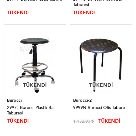
Taburesi
TÜKENDİ
TÜKENDİ
TÜKENDI
TÜKENDI
TÜKENDI
TÜKENDI
Bürocci
Bürocci-2
2997T-Bürocci Plastik Bar
9999N-Bürocci Ofis Tabure
Taburesi
TÜKENDİ
TÜKENDİ
1.132,00