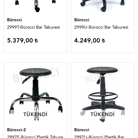
Bürocci
Bürocci
2999T-Bürocci Bar Taburesi
2999U-Bürocci Bar Taburesi
5.379,00
4.249,00
TÜKENDI
TÜKENDI
TÜKENDI
TÜKENDI
Bürocci-2
Bürocci
2997F-Bürocci Plastik Tabure
2997U-Bürocci Plastik Bar