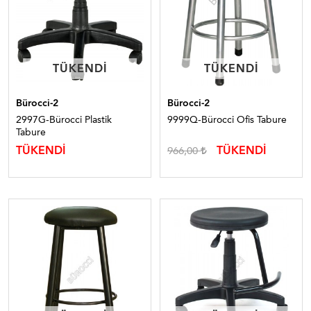
TÜKENDI
TÜKENDI
TÜKENDI
TÜKENDI
Bürocci-2
Bürocci-2
2997G-Bürocci Plastik
9999Q-Bürocci Ofis Tabure
Tabure
TÜKENDİ
TÜKENDİ
966,00