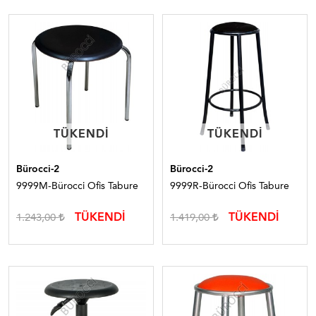
TÜKENDI
TÜKENDI
TÜKENDI
TÜKENDI
Bürocci-2
Bürocci-2
9999M-Bürocci Ofis Tabure
9999R-Bürocci Ofis Tabure
TÜKENDİ
TÜKENDİ
1.243,00
1.419,00