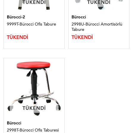
TÜKENDI
TÜKENDI
TÜKENDI
TÜKENDI
Bürocci-2
Bürocci
9999T-Bürocci Ofis Tabure
2998U-Bürocci Amortisörlü
Tabure
TÜKENDİ
TÜKENDİ
TÜKENDI
TÜKENDI
Bürocci
2998T-Bürocci Ofis Taburesi