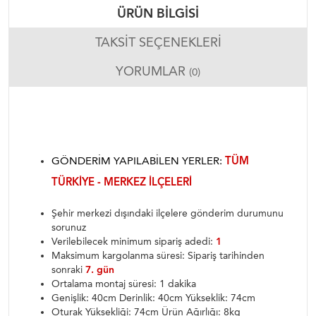
ÜRÜN BILGISI
TAKSIT SEÇENEKLERI
YORUMLAR
(0)
GÖNDERIM YAPILABILEN YERLER:
TÜM
TÜRKIYE - MERKEZ ILÇELERI
Şehir merkezi dışındaki ilçelere gönderim durumunu
sorunuz
Verilebilecek minimum sipariş adedi:
1
Maksimum kargolanma süresi: Sipariş tarihinden
sonraki
7. gün
Ortalama montaj süresi: 1 dakika
Genişlik: 40cm Derinlik: 40cm Yükseklik: 74cm
Oturak Yüksekliği: 74cm Ürün Ağırlığı: 8kg