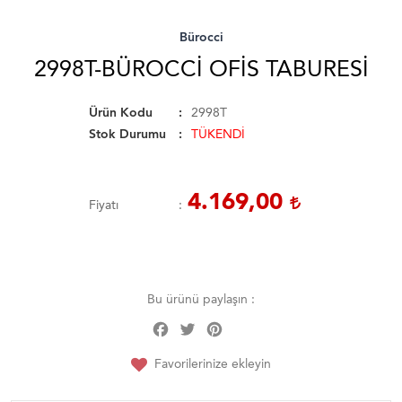
Bürocci
2998T-BÜROCCI OFIS TABURESI
Ürün Kodu
2998T
Stok Durumu
TÜKENDİ
4.169,00
Fiyatı
Bu ürünü paylaşın :
Facebook
Twitter
Pinterest
Share
Favorilerinize ekleyin