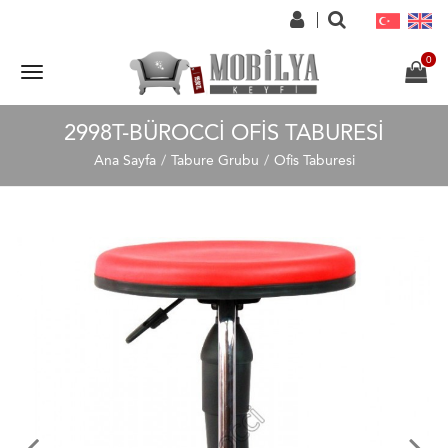
2998T-BÜROCCI OFIS TABURESI
Ana Sayfa
Tabure Grubu
Ofis Taburesi