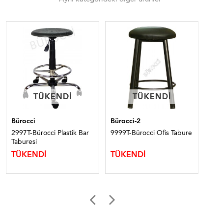
TÜKENDI
TÜKENDI
TÜKENDI
TÜKENDI
Bürocci
Bürocci-2
Bür
2997T-Bürocci Plastik Bar
9999T-Bürocci Ofis Tabure
299
Taburesi
Ta
TÜKENDİ
TÜKENDİ
TÜ