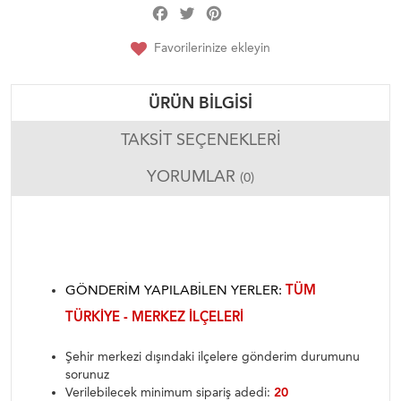
Facebook
Twitter
Pinterest
Share
Favorilerinize ekleyin
ÜRÜN BILGISI
TAKSIT SEÇENEKLERI
YORUMLAR
(0)
GÖNDERIM YAPILABILEN YERLER:
TÜM
TÜRKIYE - MERKEZ ILÇELERI
Şehir merkezi dışındaki ilçelere gönderim durumunu
sorunuz
Verilebilecek minimum sipariş adedi:
20