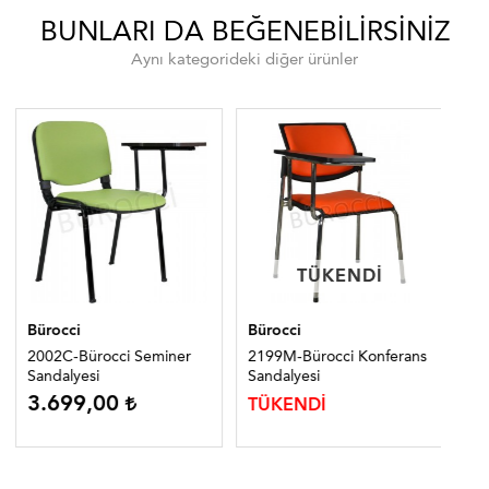
BUNLARI DA BEĞENEBILIRSINIZ
Aynı kategorideki diğer ürünler
TÜKENDI
TÜKENDI
Bürocci
Bürocci
Bür
2002C-Bürocci Seminer
2199M-Bürocci Konferans
25
Sandalyesi
Sandalyesi
Ko
3.699,00
TÜKENDİ
TÜ