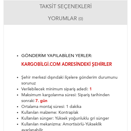
TAKSIT SEÇENEKLERI
YORUMLAR
(0)
GÖNDERIM YAPILABILEN YERLER:
KARGOBILGI.COM ADRESINDEKI ŞEHIRLER
Şehir merkezi dışındaki ilçelere gönderim durumunu
sorunuz
Verilebilecek minimum sipariş adedi:
1
Maksimum kargolanma süresi: Sipariş tarihinden
sonraki
7. gün
Ortalama montaj süresi: 1 dakika
Kullanılan malzeme: Kontraplak
Kullanılan sünger: Yüksek yoğunluklu gri sünger
Kullanılan mekanizma: Amortisörlü-Yükseklik
ayarlanabilir