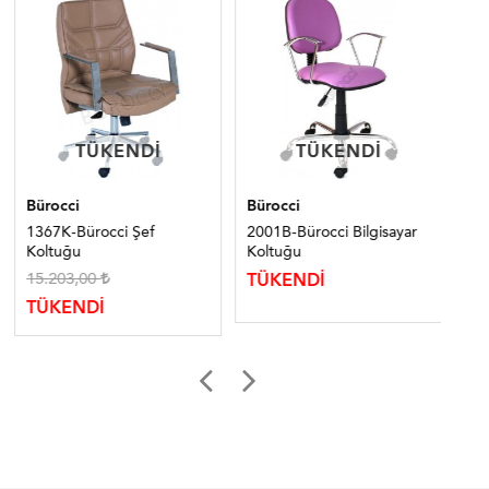
TÜKENDI
TÜKENDI
TÜKENDI
TÜKENDI
Bürocci
Bürocci
Bür
1367K-Bürocci Şef
2001B-Bürocci Bilgisayar
202
Koltuğu
Koltuğu
Ko
15.203,00
TÜKENDİ
TÜ
TÜKENDİ