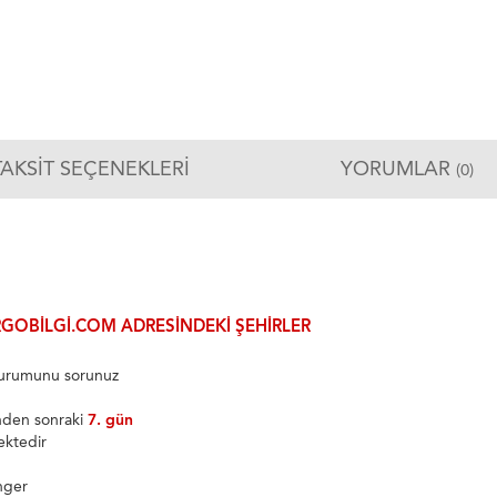
TAKSIT SEÇENEKLERI
YORUMLAR
(0)
GOBILGI.COM ADRESINDEKI ŞEHIRLER
 durumunu sorunuz
inden sonraki
7. gün
ektedir
nger