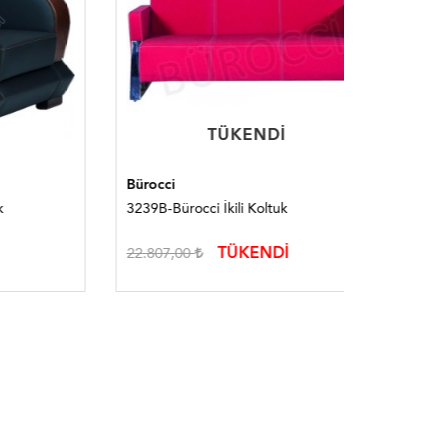
TÜKENDI
TÜKENDI
Bürocci
Bürocci
3239B-Bürocci İkili Koltuk
3242A-Bür
TÜKENDİ
22.807,00
18.954,0