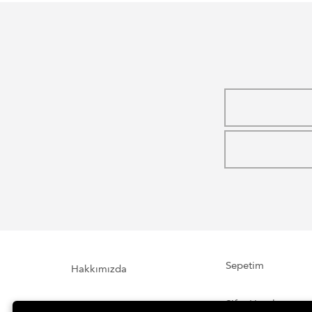
Sepetim
Hakkımızda
Şifre Hatırlatma
İletişim Formu