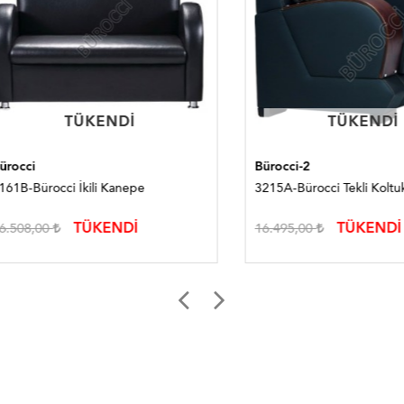
TÜKENDI
TÜKENDI
TÜKENDI
TÜKENDI
i
Bürocci-2
Bürocci İkili Kanepe
3215A-Bürocci Tekli Koltuk
TÜKENDİ
TÜKENDİ
8,00
16.495,00