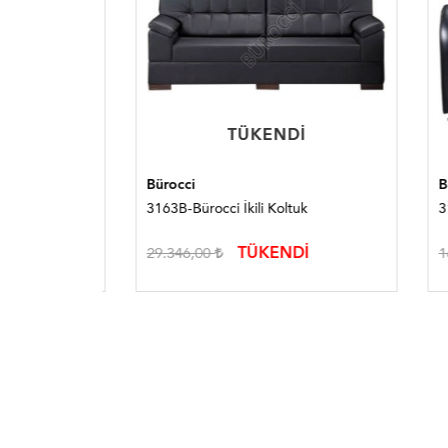
TÜKENDI
TÜKENDI
Bürocci
Bürocc
3163B-Bürocci İkili Koltuk
3161B-
TÜKENDİ
29.346,00
16.50