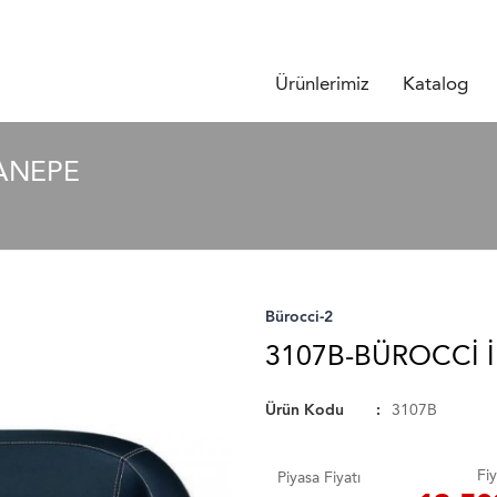
Ürünlerimiz
Katalog
KANEPE
Bürocci-2
3107B-BÜROCCI İ
Ürün Kodu
3107B
Fiy
Piyasa Fiyatı