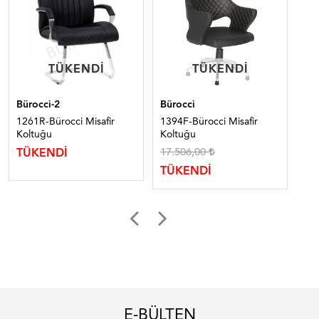
TÜKENDI
TÜKENDI
TÜKENDI
TÜKENDI
Bürocci-2
Bürocci
Bür
1261R-Bürocci Misafir
1394F-Bürocci Misafir
322
Koltuğu
Koltuğu
Ko
17.506,00
20
TÜKENDİ
TÜKENDİ
TÜ
E-BÜLTEN