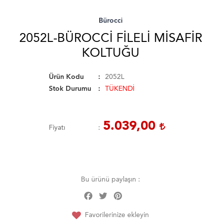
Bürocci
2052L-BÜROCCI FILELI MISAFIR
KOLTUĞU
Ürün Kodu
2052L
Stok Durumu
TÜKENDİ
5.039,00
Fiyatı
Bu ürünü paylaşın :
Facebook
Twitter
Pinterest
Share
Favorilerinize ekleyin