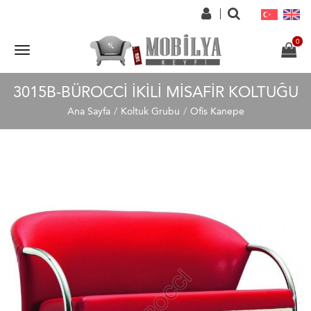
3015B-BÜROCCI İKILI MISAFIR KOLTUĞU
Ana Sayfa
Koltuk Grubu
Ofis Kanepe