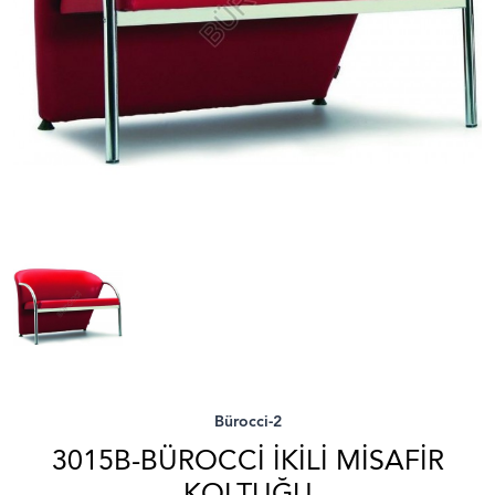
Bürocci-2
3015B-BÜROCCI İKILI MISAFIR
KOLTUĞU