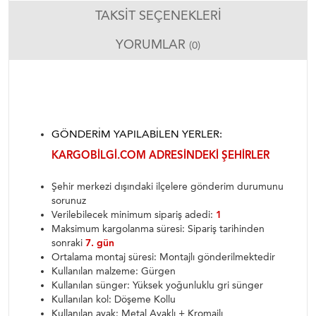
TAKSIT SEÇENEKLERI
YORUMLAR
(0)
GÖNDERIM YAPILABILEN YERLER:
KARGOBILGI.COM ADRESINDEKI ŞEHIRLER
Şehir merkezi dışındaki ilçelere gönderim durumunu
sorunuz
Verilebilecek minimum sipariş adedi:
1
Maksimum kargolanma süresi: Sipariş tarihinden
sonraki
7. gün
Ortalama montaj süresi: Montajlı gönderilmektedir
Kullanılan malzeme: Gürgen
Kullanılan sünger: Yüksek yoğunluklu gri sünger
Kullanılan kol: Döşeme Kollu
Kullanılan ayak: Metal Ayaklı + Kromajlı