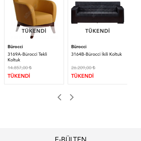
TÜKENDI
TÜKENDI
TÜKENDI
TÜKENDI
Bürocci
Bürocci
Bür
3169A-Bürocci Tekli
3164B-Bürocci İkili Koltuk
324
Koltuk
14.857,00
26.209,00
21
TÜKENDİ
TÜKENDİ
TÜ
E-BÜLTEN