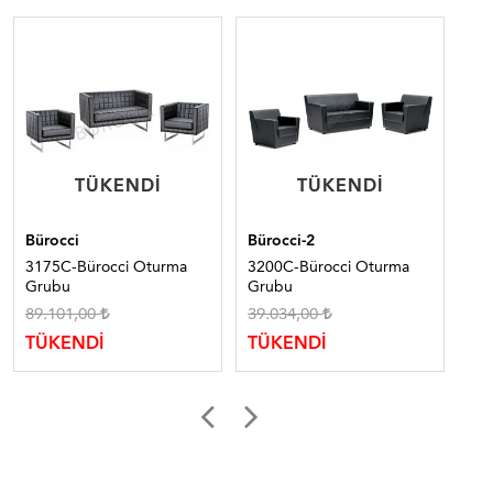
TÜKENDI
TÜKENDI
TÜKENDI
TÜKENDI
Bürocci
Bürocci-2
Bür
3175C-Bürocci Oturma
3200C-Bürocci Oturma
30
Grubu
Grubu
Gr
89.101,00
39.034,00
TÜ
TÜKENDİ
TÜKENDİ