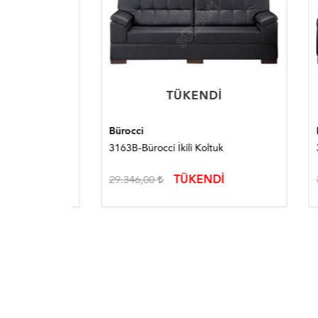
TÜKENDI
TÜKENDI
Bürocci
Bürocc
3163B-Bürocci İkili Koltuk
3156B-
TÜKENDİ
29.346,00
30.41