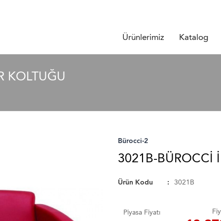
Ürünlerimiz
Katalog
IR KOLTUĞU
Bürocci-2
3021B-BÜROCCI İ
Ürün Kodu
3021B
Fiy
Piyasa Fiyatı