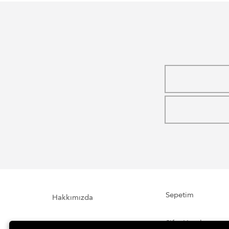
Sepetim
Hakkımızda
Şifre Hatırlatma
İletişim Formu