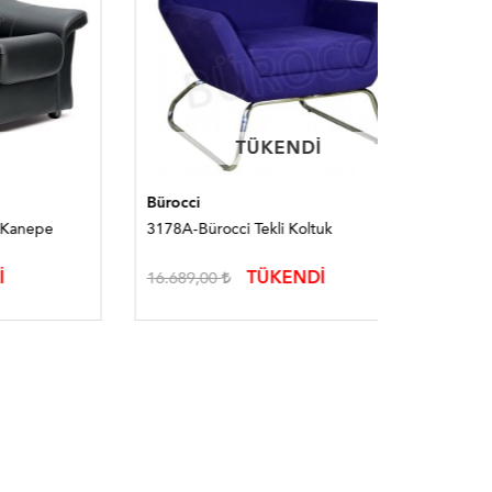
TÜKENDI
TÜKENDI
Bürocci
Bürocci
pe
3178A-Bürocci Tekli Koltuk
3238B-Büro
TÜKENDİ
16.689,00
20.564,0