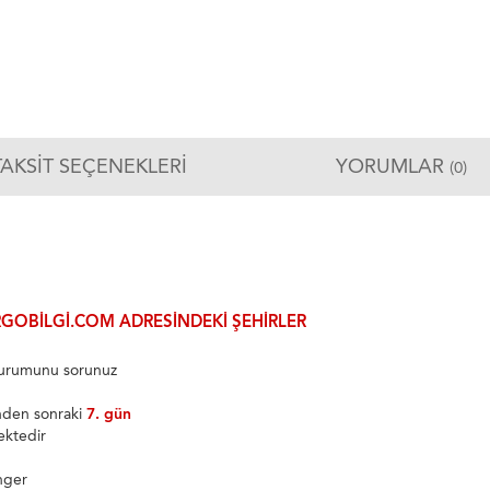
TAKSIT SEÇENEKLERI
YORUMLAR
(0)
GOBILGI.COM ADRESINDEKI ŞEHIRLER
 durumunu sorunuz
inden sonraki
7. gün
ektedir
nger