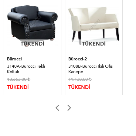
TÜKENDI
TÜKENDI
TÜKENDI
TÜKENDI
Bürocci
Bürocci-2
Bür
3140A-Bürocci Tekli
3108B-Bürocci İkili Ofis
303
Koltuk
Kanepe
Ko
13.663,00
11.138,00
TÜ
TÜKENDİ
TÜKENDİ