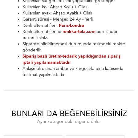
Kullanılan sünger: Yüksek yoğunluklu gri sünger
Kullanılan kol: Ahşap Kollu + Cilalı
Kullanılan ayak: Ahşap Ayaklı + Cilalı
Garanti süresi - Menşei: 24 Ay - Yerli
Renk alternatifleri:
Paris-Londra
Renk alternatiflerine
renkkartela.com
adresinden
bakabilirsiniz.
Siparişte bildirilmemesi durumunda resimdeki renkte
gönderilir
Sipariş bazlı üretim-tedarik yapıldığından sipariş
iptali yapılamamaktadır
Anlaşmalı olunan ambar ve kargolarla bina kapısında
teslimat yapılmaktadır
BUNLARI DA BEĞENEBILIRSINIZ
Aynı kategorideki diğer ürünler