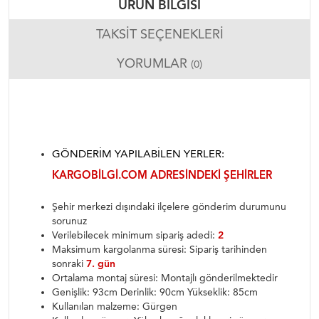
ÜRÜN BILGISI
TAKSIT SEÇENEKLERI
YORUMLAR
(0)
GÖNDERIM YAPILABILEN YERLER:
KARGOBILGI.COM ADRESINDEKI ŞEHIRLER
Şehir merkezi dışındaki ilçelere gönderim durumunu
sorunuz
Verilebilecek minimum sipariş adedi:
2
Maksimum kargolanma süresi: Sipariş tarihinden
sonraki
7. gün
Ortalama montaj süresi: Montajlı gönderilmektedir
Genişlik: 93cm Derinlik: 90cm Yükseklik: 85cm
Kullanılan malzeme: Gürgen