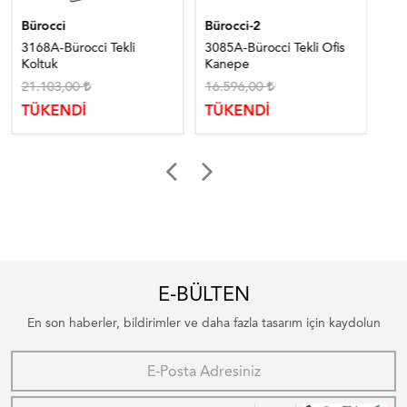
Bürocci
Bürocci-2
Bür
3168A-Bürocci Tekli
3085A-Bürocci Tekli Ofis
316
Koltuk
Kanepe
21.103,00
16.596,00
29
TÜKENDİ
TÜKENDİ
TÜ
E-BÜLTEN
En son haberler, bildirimler ve daha fazla tasarım için kaydolun