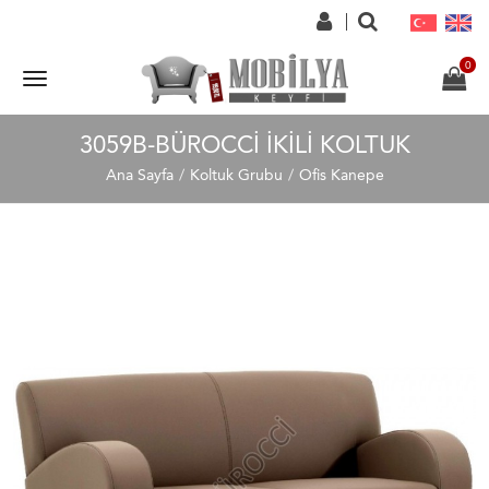
3059B-BÜROCCI İKILI KOLTUK
Ana Sayfa
Koltuk Grubu
Ofis Kanepe