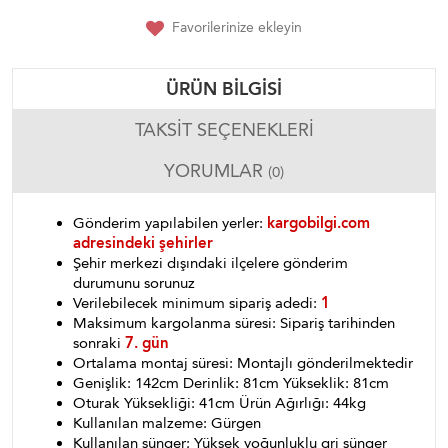
Favorilerinize ekleyin
ÜRÜN BILGISI
TAKSIT SEÇENEKLERI
YORUMLAR
(0)
Gönderim yapılabilen yerler:
kargobilgi.com
adresindeki şehirler
Şehir merkezi dışındaki ilçelere gönderim
durumunu sorunuz
Verilebilecek minimum sipariş adedi:
1
Maksimum kargolanma süresi: Sipariş tarihinden
sonraki
7. gün
Ortalama montaj süresi: Montajlı gönderilmektedir
Genişlik: 142cm Derinlik: 81cm Yükseklik: 81cm
Oturak Yüksekliği: 41cm Ürün Ağırlığı: 44kg
Kullanılan malzeme: Gürgen
Kullanılan sünger: Yüksek yoğunluklu gri sünger