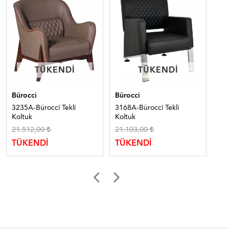
TÜKENDI
TÜKENDI
TÜKENDI
TÜKENDI
Bürocci
Bürocci
Bür
3235A-Bürocci Tekli
3168A-Bürocci Tekli
306
Koltuk
Koltuk
21.512,00
21.103,00
18
TÜKENDİ
TÜKENDİ
TÜ