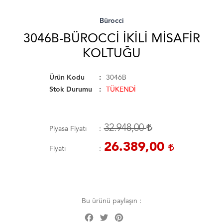
Bürocci
3046B-BÜROCCI İKILI MISAFIR
KOLTUĞU
Ürün Kodu
3046B
Stok Durumu
TÜKENDİ
32.948,00
Piyasa Fiyatı
26.389,00
Fiyatı
Bu ürünü paylaşın :
Facebook
Twitter
Pinterest
Share