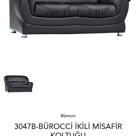
Bürocci
3047B-BÜROCCI İKILI MISAFIR
KOLTUĞU