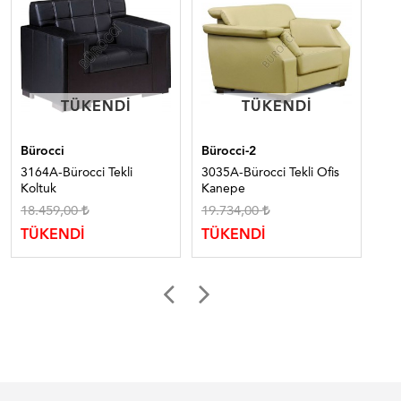
TÜKENDI
TÜKENDI
TÜKENDI
TÜKENDI
Bürocci
Bürocci-2
Bür
3164A-Bürocci Tekli
3035A-Bürocci Tekli Ofis
308
Koltuk
Kanepe
Ka
18.459,00
19.734,00
22
TÜKENDİ
TÜKENDİ
TÜ