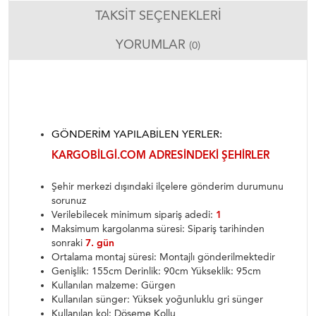
TAKSIT SEÇENEKLERI
YORUMLAR
(0)
GÖNDERIM YAPILABILEN YERLER:
KARGOBILGI.COM ADRESINDEKI ŞEHIRLER
Şehir merkezi dışındaki ilçelere gönderim durumunu
sorunuz
Verilebilecek minimum sipariş adedi:
1
Maksimum kargolanma süresi: Sipariş tarihinden
sonraki
7. gün
Ortalama montaj süresi: Montajlı gönderilmektedir
Genişlik: 155cm Derinlik: 90cm Yükseklik: 95cm
Kullanılan malzeme: Gürgen
Kullanılan sünger: Yüksek yoğunluklu gri sünger
Kullanılan kol: Döşeme Kollu