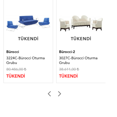
TÜKENDI
TÜKENDI
TÜKENDI
TÜKENDI
Bürocci
Bürocci-2
Bür
3224C-Bürocci Oturma
3027C-Bürocci Oturma
32
Grubu
Grubu
Gr
80.486,00
38.611,00
49
TÜKENDİ
TÜKENDİ
TÜ