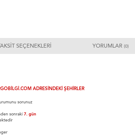
TAKSIT SEÇENEKLERI
YORUMLAR
(0)
GOBILGI.COM ADRESINDEKI ŞEHIRLER
 durumunu sorunuz
inden sonraki
7. gün
ektedir
nger