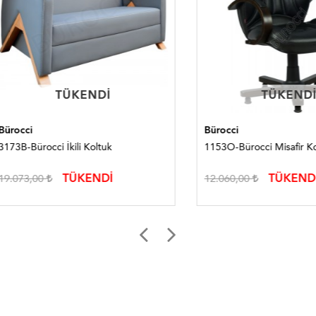
TÜKENDI
TÜKENDI
TÜKENDI
TÜKENDI
i
Bürocci
Bürocci İkili Koltuk
1153O-Bürocci Misafir Koltuğu
TÜKENDİ
TÜKENDİ
3,00
12.060,00