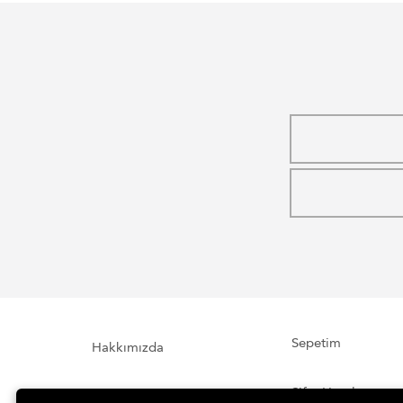
Sepetim
Hakkımızda
Şifre Hatırlatma
İletişim Formu