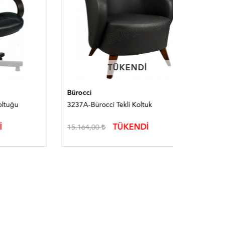
TÜKENDI
TÜKENDI
Bürocci
Bürocci
3237A-Bürocci Tekli Koltuk
3167B-Büro
TÜKENDİ
15.164,00
18.448,0