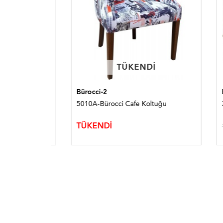
TÜKENDI
TÜKENDI
Bürocci-2
Bürocc
5010A-Bürocci Cafe Koltuğu
3173B-
TÜKENDİ
19.07