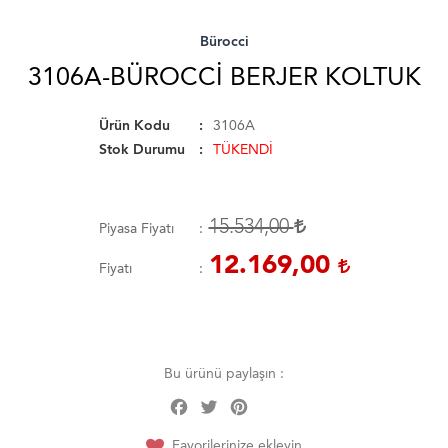
Bürocci
3106A-BÜROCCI BERJER KOLTUK
Ürün Kodu
3106A
Stok Durumu
TÜKENDİ
15.534,00
Piyasa Fiyatı
12.169,00
Fiyatı
Bu ürünü paylaşın :
Facebook
Twitter
Pinterest
Share
Favorilerinize ekleyin