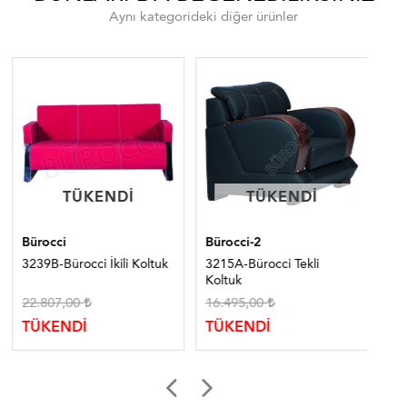
Aynı kategorideki diğer ürünler
TÜKENDI
TÜKENDI
TÜKENDI
TÜKENDI
Bürocci
Bürocci-2
Bür
3239B-Bürocci İkili Koltuk
3215A-Bürocci Tekli
300
Koltuk
Ka
22.807,00
16.495,00
11
TÜKENDİ
TÜKENDİ
TÜ