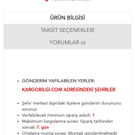
ÜRÜN BILGISI
TAKSIT SEÇENEKLERI
YORUMLAR
(0)
GÖNDERIM YAPILABILEN YERLER:
KARGOBILGI.COM ADRESINDEKI ŞEHIRLER
Şehir merkezi dışındaki ilçelere gönderim durumunu
sorunuz
Verilebilecek minimum sipariş adedi:
1
Maksimum kargolanma süresi: Sipariş tarihinden
sonraki
7. gün
Ortalama montaj süresi: Montajlı gönderilmektedir