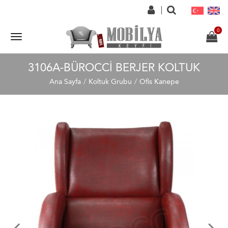
3106A-BÜROCCI BERJER KOLTUK
Ana Sayfa
Koltuk Grubu
Ofis Kanepe