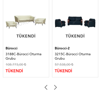
TÜKENDI
TÜKENDI
TÜKENDI
TÜKENDI
Bürocci
Bürocci-2
Bür
3188C-Bürocci Oturma
3215C-Bürocci Oturma
30
Grubu
Grubu
Gr
108.773,00
57.538,00
57
TÜKENDİ
TÜKENDİ
TÜ