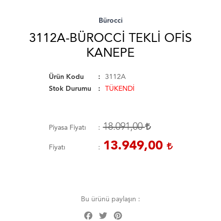
Bürocci
3112A-BÜROCCI TEKLI OFIS
KANEPE
Ürün Kodu
3112A
Stok Durumu
TÜKENDİ
18.091,00
Piyasa Fiyatı
13.949,00
Fiyatı
Bu ürünü paylaşın :
Facebook
Twitter
Pinterest
Share