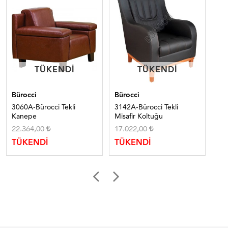
TÜKENDI
TÜKENDI
TÜKENDI
TÜKENDI
Bürocci
Bürocci
Bür
3060A-Bürocci Tekli
3142A-Bürocci Tekli
302
Kanepe
Misafir Koltuğu
Ko
22.364,00
17.022,00
13
TÜKENDİ
TÜKENDİ
TÜ