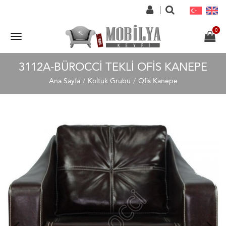
3112A-BÜROCCI TEKLI OFIS KANEPE
Ana Sayfa
Koltuk Grubu
Ofis Kanepe