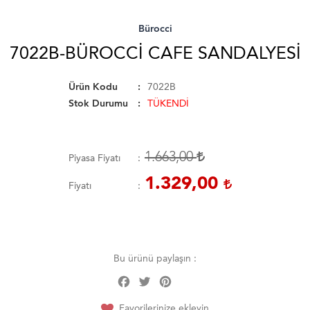
Bürocci
7022B-BÜROCCI CAFE SANDALYESI
Ürün Kodu
7022B
Stok Durumu
TÜKENDİ
1.663,00
Piyasa Fiyatı
1.329,00
Fiyatı
Bu ürünü paylaşın :
Facebook
Twitter
Pinterest
Share
Favorilerinize ekleyin