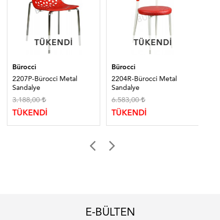
TÜKENDI
TÜKENDI
TÜKENDI
TÜKENDI
Bürocci
Bürocci
Bür
2207P-Bürocci Metal
2204R-Bürocci Metal
702
Sandalye
Sandalye
Sa
3.188,00
6.583,00
2.
TÜKENDİ
TÜKENDİ
TÜ
E-BÜLTEN