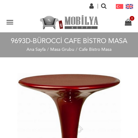
9693D-BÜROCCI CAFE BISTRO MASA
Ana Sayfa
Masa Grubu
Cafe Bistro Masa