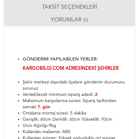
TAKSIT SEÇENEKLERI
YORUMLAR
(0)
GÖNDERIM YAPILABILEN YERLER:
KARGOBILGI.COM ADRESINDEKI ŞEHIRLER
Şehir merkezi dışındaki ilçelere gönderim durumunu
sorunuz
Verilebilecek minimum sipariş adedi:
2
Maksimum kargolanma süresi: Sipariş tarihinden
sonraki
7. gün
Ortalama montaj süresi: 5 dakika
Genişlik: 60cm Derinlik: 60cm Yükseklik: 93cm
Ürün Ağırlığı:9kg
Kullanılan malzeme: ABS
Kullanılan sünger: Yüksek yoğunluklu gri sünger