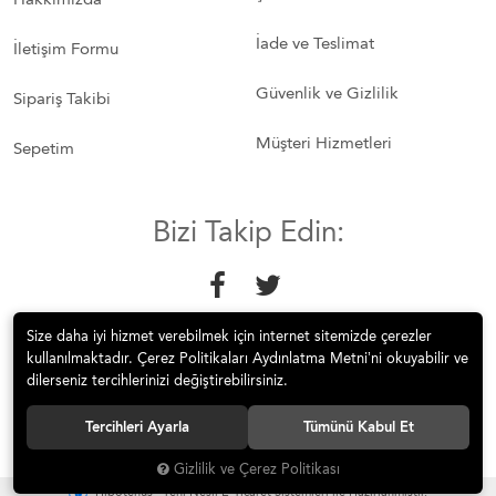
İade ve Teslimat
İletişim Formu
Güvenlik ve Gizlilik
Sipariş Takibi
Müşteri Hizmetleri
Sepetim
Bizi Takip Edin:
Size daha iyi hizmet verebilmek için internet sitemizde çerezler
kullanılmaktadır. Çerez Politikaları Aydınlatma Metni’ni okuyabilir ve
dilerseniz tercihlerinizi değiştirebilirsiniz.
© 2018 Mobilyakeyfi İnternet Teknolojileri Mobilya Sanayi İç ve Dış
Tercihleri Ayarla
Tümünü Kabul Et
Tic.Ltd.Şti. Tüm hakları saklıdır.
Gizlilik ve Çerez Politikası
®
Hipotenüs
Yeni Nesil E-Ticaret Sistemleri ile Hazırlanmıştır.