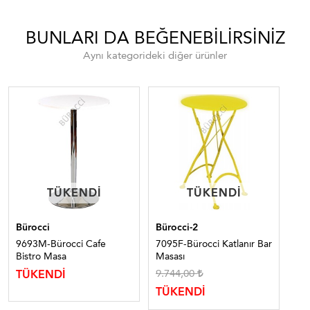
BUNLARI DA BEĞENEBILIRSINIZ
Aynı kategorideki diğer ürünler
TÜKENDI
TÜKENDI
TÜKENDI
TÜKENDI
Bürocci
Bürocci-2
Bür
9693M-Bürocci Cafe
7095F-Bürocci Katlanır Bar
969
Bistro Masa
Masası
Ma
9.744,00
5.
TÜKENDİ
TÜKENDİ
TÜ