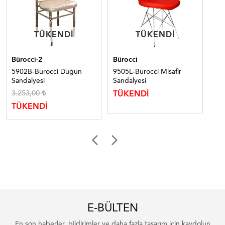
TÜKENDI
TÜKENDI
TÜKENDI
TÜKENDI
Bürocci-2
Bürocci
Bür
5902B-Bürocci Düğün
9505L-Bürocci Misafir
700
Sandalyesi
Sandalyesi
San
3.253,00
2.
TÜKENDİ
TÜKENDİ
TÜ
E-BÜLTEN
En son haberler, bildirimler ve daha fazla tasarım için kaydolun