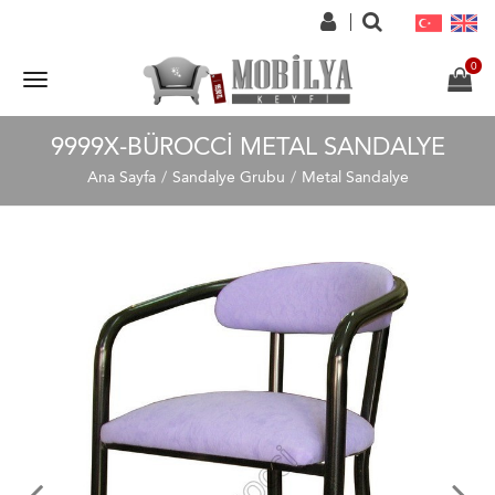
9999X-BÜROCCI METAL SANDALYE
Ana Sayfa
Sandalye Grubu
Metal Sandalye