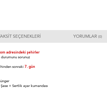
TAKSIT SEÇENEKLERI
YORUMLAR
(0)
com adresindeki şehirler
im durumunu sorunuz
ihinden sonraki
7. gün
sünger
 Şase + Sertlik ayar kumandası