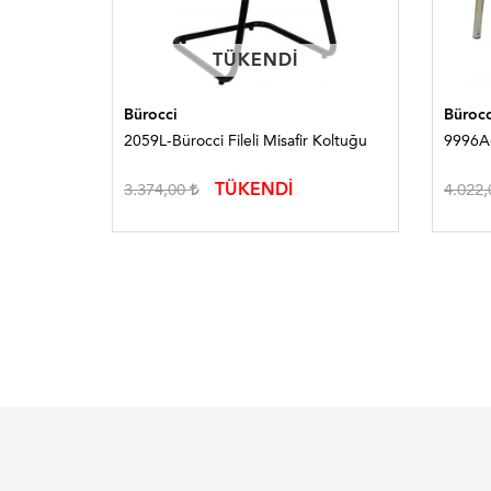
TÜKENDI
TÜKENDI
Bürocci
Bürocc
ğu
2059L-Bürocci Fileli Misafir Koltuğu
9996A-
TÜKENDİ
3.374,00
4.022