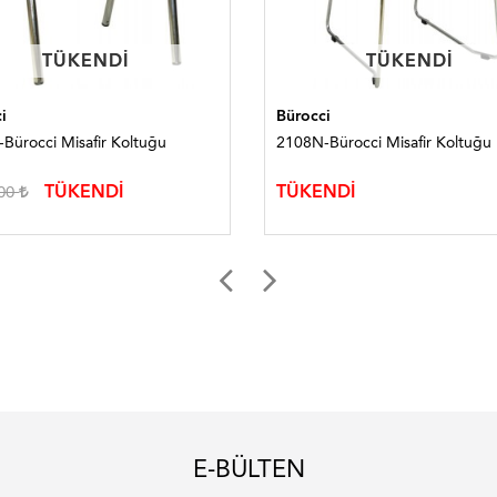
TÜKENDI
TÜKENDI
TÜKENDI
TÜKENDI
i
Bürocci
Bürocci Misafir Koltuğu
2108N-Bürocci Misafir Koltuğu
TÜKENDİ
TÜKENDİ
,00
E-BÜLTEN