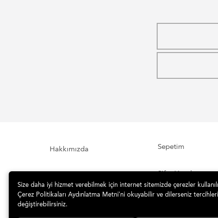
Sepetim
Hakkımızda
Şifre Hatırlatma
İletişim Formu
Size daha iyi hizmet verebilmek için internet sitemizde çerezler kullanı
Çerez Politikaları Aydınlatma Metni’ni okuyabilir ve dilerseniz tercihleri
İade ve Teslimat
Sipariş Takibi
değiştirebilirsiniz.