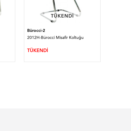
TÜKENDI
TÜKENDI
Bürocci-2
Bürocci
2012H-Bürocci Misafir Koltuğu
2004M-Bür
TÜKENDİ
TÜKEND