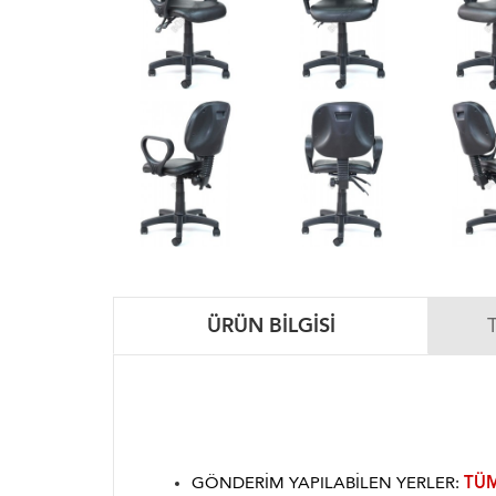
ÜRÜN BILGISI
GÖNDERIM YAPILABILEN YERLER:
TÜM