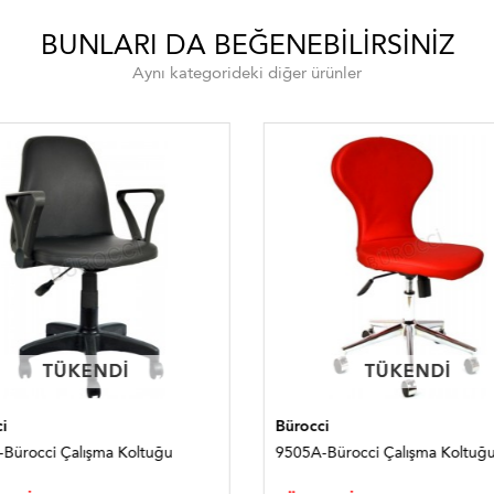
BUNLARI DA BEĞENEBILIRSINIZ
Aynı kategorideki diğer ürünler
TÜKENDI
TÜKENDI
TÜKENDI
TÜKENDI
i
Bürocci
Bürocci Çalışma Koltuğu
9505A-Bürocci Çalışma Koltuğ