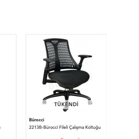
TÜKENDI
TÜKENDI
Bürocci
Bürocci
u
2213B-Bürocci Fileli Çalışma Koltuğu
1231N-Bür