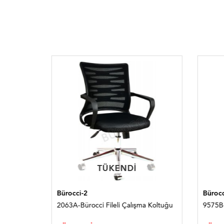
TÜKENDI
TÜKENDI
Bürocci-2
Bürocc
tuğu
2063A-Bürocci Fileli Çalışma Koltuğu
9575B-