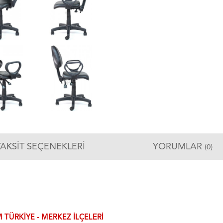
TAKSIT SEÇENEKLERI
YORUMLAR
(0)
 TÜRKIYE - MERKEZ ILÇELERI