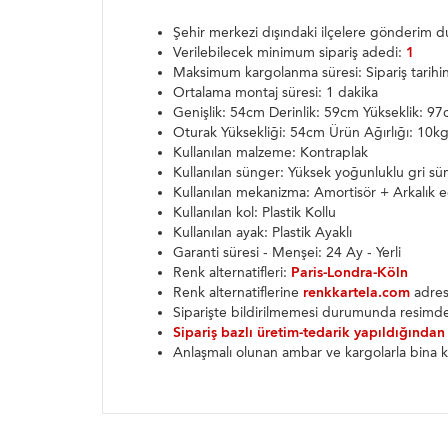
Şehir merkezi dışındaki ilçelere gönderim
Verilebilecek minimum sipariş adedi:
1
Maksimum kargolanma süresi: Sipariş tarih
Ortalama montaj süresi: 1 dakika
Genişlik: 54cm Derinlik: 59cm Yükseklik: 9
Oturak Yüksekliği: 54cm Ürün Ağırlığı: 10k
Kullanılan malzeme: Kontraplak
Kullanılan sünger: Yüksek yoğunluklu gri sü
Kullanılan mekanizma: Amortisör + Arkalık 
Kullanılan kol: Plastik Kollu
Kullanılan ayak: Plastik Ayaklı
Garanti süresi - Menşei: 24 Ay - Yerli
Renk alternatifleri:
Paris-Londra-Köln
Renk alternatiflerine
renkkartela.com
adresi
Siparişte bildirilmemesi durumunda resimde
Sipariş bazlı üretim-tedarik yapıldığından
Anlaşmalı olunan ambar ve kargolarla bina k