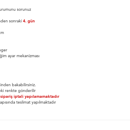
 durumunu sorunuz
inden sonraki
4. gün
7cm
g
nger
eğim ayar mekanizması
nden bakabilirsiniz.
ki renkte gönderilir
 sipariş iptali yapılamamaktadır
apısında teslimat yapılmaktadır