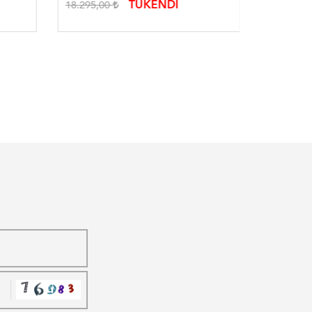
TÜKENDİ
18.295,00
10.990,0