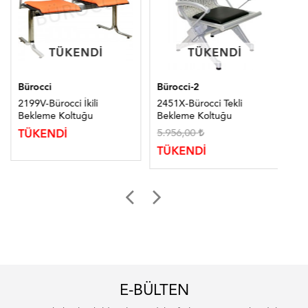
TÜKENDI
TÜKENDI
TÜKENDI
TÜKENDI
Bürocci
Bürocci-2
Bür
2199V-Bürocci İkili
2451X-Bürocci Tekli
245
Bekleme Koltuğu
Bekleme Koltuğu
Be
5.956,00
6.
TÜKENDİ
TÜKENDİ
TÜ
E-BÜLTEN