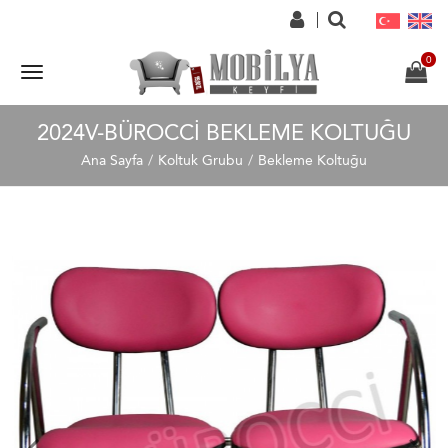
2024V-BÜROCCI BEKLEME KOLTUĞU
Ana Sayfa
Koltuk Grubu
Bekleme Koltuğu