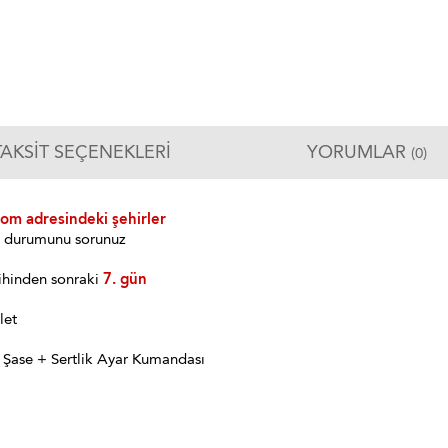
TAKSIT SEÇENEKLERI
YORUMLAR
(0)
com adresindeki şehirler
im durumunu sorunuz
ihinden sonraki
7. gün
let
 Şase + Sertlik Ayar Kumandası