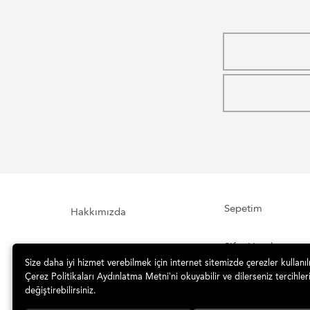
Sepetim
Hakkımızda
Şifre Hatırlatma
İletişim Formu
Size daha iyi hizmet verebilmek için internet sitemizde çerezler kullanı
Çerez Politikaları Aydınlatma Metni’ni okuyabilir ve dilerseniz tercihleri
İade ve Teslimat
Sipariş Takibi
değiştirebilirsiniz.