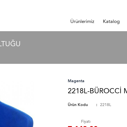
Ürünlerimiz
Katalog
OLTUĞU
Magenta
2218L-BÜROCCI 
Ürün Kodu
2218L
Fiyatı