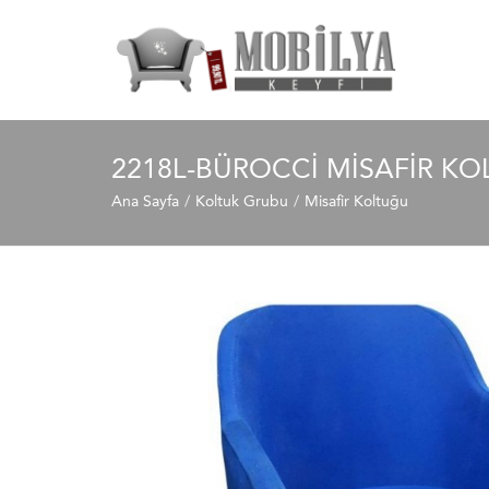
2218L-BÜROCCI MISAFIR K
Ana Sayfa
Koltuk Grubu
Misafir Koltuğu