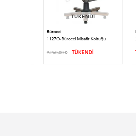
TÜKENDI
TÜKENDI
Bürocci
Bürocc
ğu
1127O-Bürocci Misafir Koltuğu
2103P-
TÜKENDİ
TÜKE
9.260,00