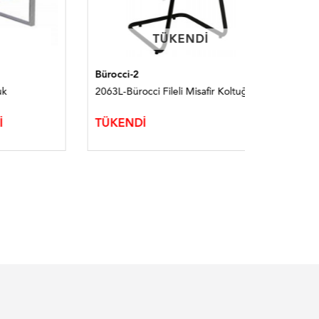
TÜKENDI
TÜKENDI
Bürocci-2
Magenta
2063L-Bürocci Fileli Misafir Koltuğu
2108F-Bür
TÜKENDİ
TÜKEND