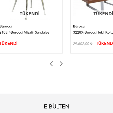
TÜKENDI
TÜKENDI
TÜKENDI
TÜKENDI
i
Bürocci
Bürocci Misafir Sandalye
3228X-Bürocci Tekli Koltuk
NDİ
TÜKENDİ
29.602,00
E-BÜLTEN