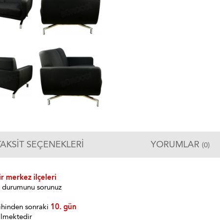
TAKSIT SEÇENEKLERI
YORUMLAR
(0)
r merkez ilçeleri
im durumunu sorunuz
ihinden sonraki
10. gün
ilmektedir