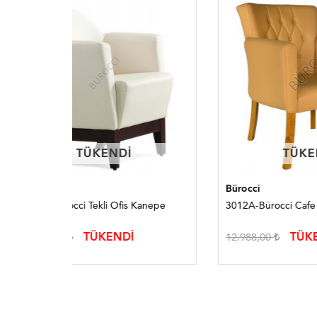
TÜKENDI
TÜKENDI
Bürocci
Bürocc
anepe
3012A-Bürocci Cafe Koltuğu
3254A-
TÜKENDİ
12.988,00
11.97