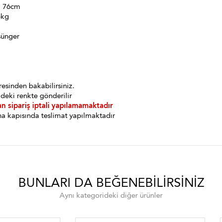
: 76cm
5kg
sünger
esinden bakabilirsiniz.
deki renkte gönderilir
an sipariş iptali yapılamamaktadır
a kapısında teslimat yapılmaktadır
BUNLARI DA BEĞENEBILIRSINIZ
Aynı kategorideki diğer ürünler