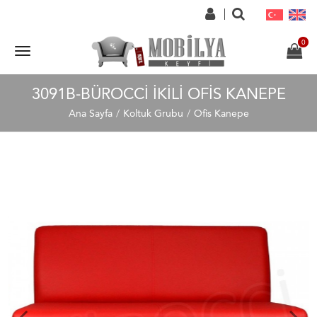
3091B-BÜROCCI İKILI OFIS KANEPE
Ana Sayfa
Koltuk Grubu
Ofis Kanepe