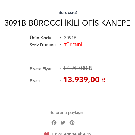
Bürocci-2
3091B-BÜROCCI İKILI OFIS KANEPE
Ürün Kodu
3091B
Stok Durumu
TÜKENDİ
17.940,00
Piyasa Fiyatı
13.939,00
Fiyatı
Bu ürünü paylaşın :
Facebook
Twitter
Pinterest
Share
Favorilerinize ekleyin