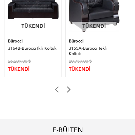
TÜKENDI
TÜKENDI
TÜKENDI
TÜKENDI
Bürocci
Bürocci
Bür
3164B-Bürocci İkili Koltuk
3155A-Bürocci Tekli
315
Koltuk
26.209,00
20.759,00
20
TÜKENDİ
TÜKENDİ
TÜ
E-BÜLTEN