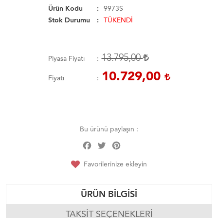
Ürün Kodu
9973S
Stok Durumu
TÜKENDİ
13.795,00
Piyasa Fiyatı
10.729,00
Fiyatı
Bu ürünü paylaşın :
Facebook
Twitter
Pinterest
Share
Favorilerinize ekleyin
ÜRÜN BILGISI
TAKSIT SEÇENEKLERI