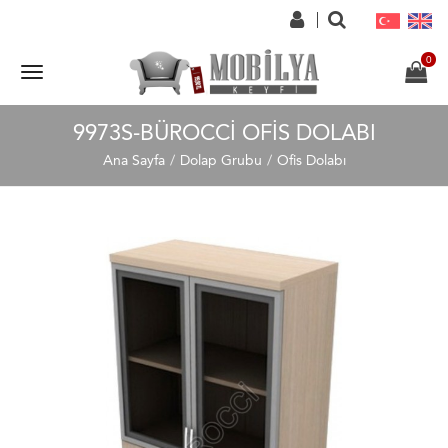
9973S-BÜROCCI OFIS DOLABI
Ana Sayfa
Dolap Grubu
Ofis Dolabı