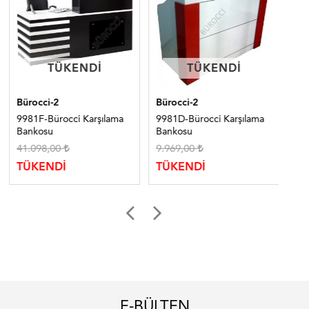
TÜKENDI
TÜKENDI
TÜKENDI
TÜKENDI
Bürocci-2
Bürocci-2
Bür
9981F-Bürocci Karşılama
9981D-Bürocci Karşılama
998
Bankosu
Bankosu
Ba
41.098,00
9.969,00
9.
TÜKENDİ
TÜKENDİ
TÜ
E-BÜLTEN