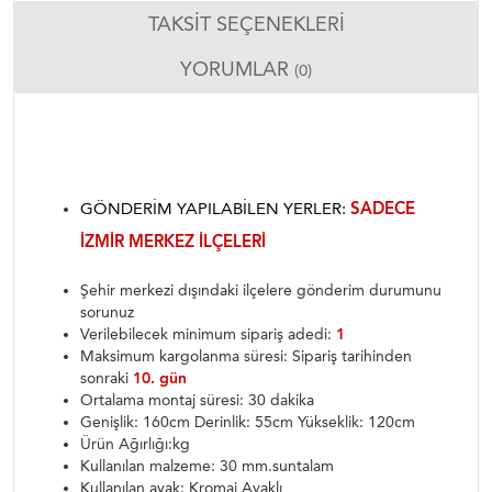
TAKSIT SEÇENEKLERI
YORUMLAR
(0)
GÖNDERIM YAPILABILEN YERLER:
SADECE
İZMIR MERKEZ ILÇELERI
Şehir merkezi dışındaki ilçelere gönderim durumunu
sorunuz
Verilebilecek minimum sipariş adedi:
1
Maksimum kargolanma süresi: Sipariş tarihinden
sonraki
10. gün
Ortalama montaj süresi: 30 dakika
Genişlik: 160cm Derinlik: 55cm Yükseklik: 120cm
Ürün Ağırlığı:kg
Kullanılan malzeme: 30 mm.suntalam
Kullanılan ayak: Kromaj Ayaklı